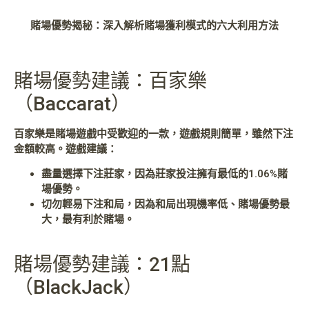
賭場優勢揭秘：深入解析賭場獲利模式的六大利用方法
賭場優勢建議：百家樂
（Baccarat）
百家樂是賭場遊戲中受歡迎的一款，遊戲規則簡單，雖然下注
金額較高。遊戲建議：
盡量選擇下注莊家，因為莊家投注擁有最低的1.06%賭
場優勢。
切勿輕易下注和局，因為和局出現機率低、賭場優勢最
大，最有利於賭場。
賭場優勢建議：21點
（BlackJack）