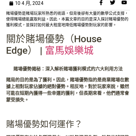
10 4 月, 2024
賭場優勢是賭場玩家所熟悉的術語，但背後卻有大量的數學公式支撐，
使得賭場總能贏取利益。因此，本篇文章的目的是深入探討賭場優勢的
獲利模式，並探討如何最大程度地降低賭場優勢對玩家的影響。
關於賭場優勢（House
Edge） |
富馬娛樂城
賭場優勢揭秘：深入解析賭場獲利模式的六大利用方法
賭局的目的是為了獲利。因此，賭場優勢指的是商業賭場在數
據上相對玩家佔據的絕對優勢。相反地，對於玩家來說，雖然
可能在短期內獲得一些幸運的獲利，但長期來看，他們通常會
蒙受損失。
賭場優勢如何運作？