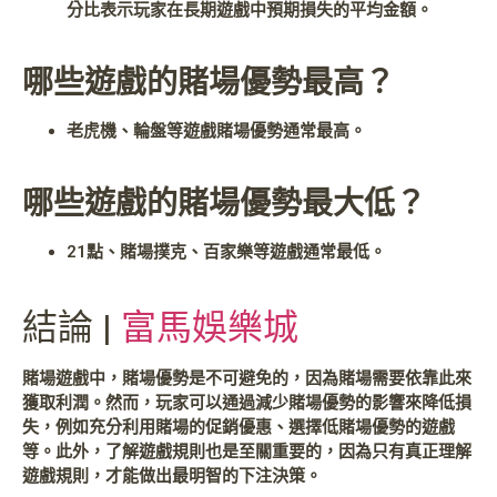
分比表示玩家在長期遊戲中預期損失的平均金額。
哪些遊戲的賭場優勢最高？
老虎機、輪盤等遊戲賭場優勢通常最高。
哪些遊戲的賭場優勢最大低？
21點、賭場撲克、百家樂等遊戲通常最低。
結論 |
富馬娛樂城
賭場遊戲中，賭場優勢是不可避免的，因為賭場需要依靠此來
獲取利潤。然而，玩家可以通過減少賭場優勢的影響來降低損
失，例如充分利用賭場的促銷優惠、選擇低賭場優勢的遊戲
等。此外，了解遊戲規則也是至關重要的，因為只有真正理解
遊戲規則，才能做出最明智的下注決策。