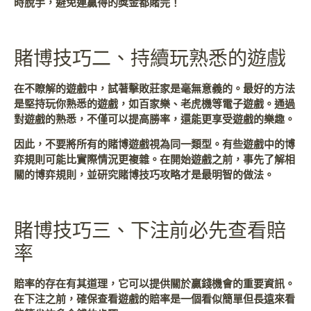
時脫手，避免連贏得的獎金都賭完！
賭博技巧二、持續玩熟悉的遊戲
在不瞭解的遊戲中，試著擊敗莊家是毫無意義的。最好的方法
是堅持玩你熟悉的遊戲，如百家樂、老虎機等電子遊戲。通過
對遊戲的熟悉，不僅可以提高勝率，還能更享受遊戲的樂趣。
因此，不要將所有的賭博遊戲視為同一類型。有些遊戲中的博
弈規則可能比實際情況更複雜。在開始遊戲之前，事先了解相
關的博弈規則，並研究賭博技巧攻略才是最明智的做法。
賭博技巧三、下注前必先查看賠
率
賠率的存在有其道理，它可以提供關於贏錢機會的重要資訊。
在下注之前，確保查看遊戲的賠率是一個看似簡單但長遠來看