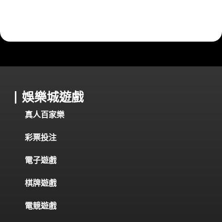
娛樂城遊戲
真人百家樂
彩票投注
電子遊戲
棋牌遊戲
電競遊戲