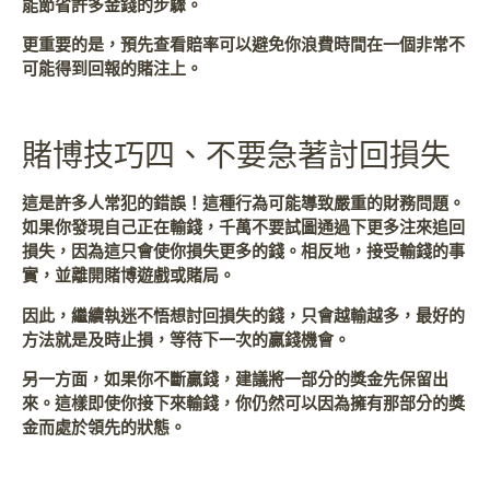
能節省許多金錢的步驟。
更重要的是，預先查看賠率可以避免你浪費時間在一個非常不
可能得到回報的賭注上。
賭博技巧四、不要急著討回損失
這是許多人常犯的錯誤！這種行為可能導致嚴重的財務問題。
如果你發現自己正在輸錢，千萬不要試圖通過下更多注來追回
損失，因為這只會使你損失更多的錢。相反地，接受輸錢的事
實，並離開賭博遊戲或賭局。
因此，繼續執迷不悟想討回損失的錢，只會越輸越多，最好的
方法就是及時止損，等待下一次的贏錢機會。
另一方面，如果你不斷贏錢，建議將一部分的獎金先保留出
來。這樣即使你接下來輸錢，你仍然可以因為擁有那部分的獎
金而處於領先的狀態。