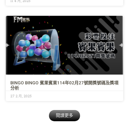
11 4 月, 2025
BINGO BINGO 賓果賓果114年02月27號開獎號碼及獎項
分析
27 2 月, 2025
閱讀更多